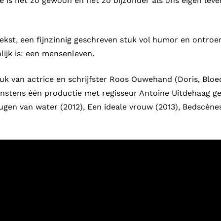
ie is net zo gewoon en net zo bijzonder als ons eigen lev
ekst, een fijnzinnig geschreven stuk vol humor en ontroer
lijk is: een mensenleven.
tuk van actrice en schrijfster Roos Ouwehand (Doris, Bloe
minstens één productie met regisseur Antoine Uitdehaag ge
en van water (2012), Een ideale vrouw (2013), Bedscènes